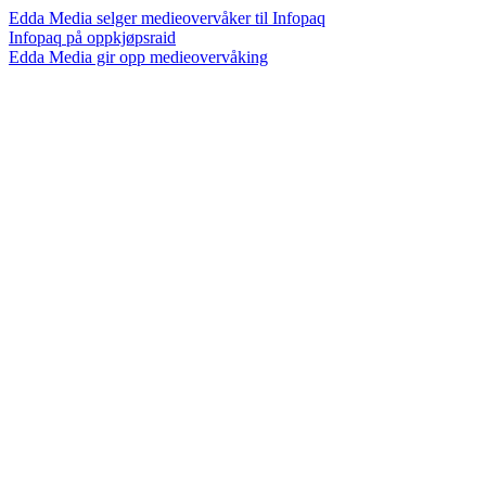
Edda Media selger medieovervåker til Infopaq
Infopaq på oppkjøpsraid
Edda Media gir opp medieovervåking